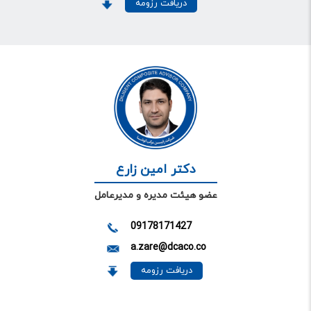
دریافت رزومه
دکتر امین زارع
عضو هیئت مدیره و مدیرعامل
09178171427
a.zare@dcaco.co
دریافت رزومه