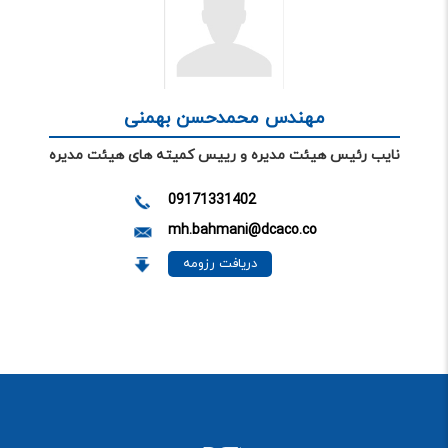
مهندس محمدحسن بهمنی
نایب رئیس هیئت مدیره و رییس کمیته های هیئت مدیره
09171331402
mh.bahmani@dcaco.co
دریافت رزومه