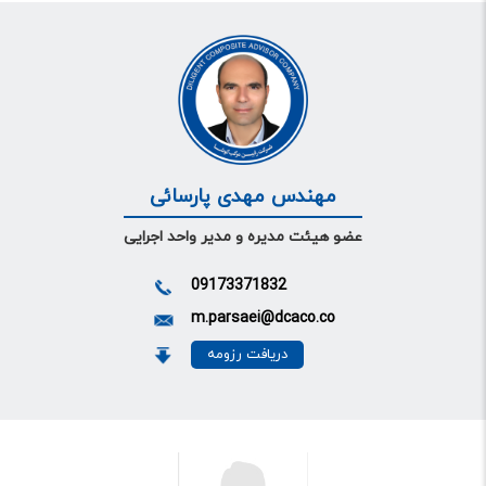
مهندس مهدی پارسائی
عضو هیئت مدیره و مدیر واحد اجرایی
09173371832
m.parsaei@dcaco.co
دریافت رزومه