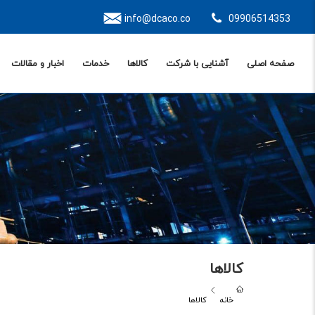
info@dcaco.co
09906514353
صفحه اصلی
آشنایی با شرکت
کالاها
خدمات
اخبار و مقالات
کالاها
خانه
کالاها