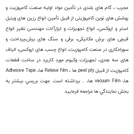
مجرب ، گام های بلندی در تأمین مواد اولیه صنعت کامپوزیت و
پوشش های نوین کامپوزیتی از قبیل تأمین انواع رزین های وینیل
استر و اپوکسی، انواع تجهیزات و ابزارآلات مهندسی نظیر انواع
قیچی­ های برش مکانیکی، برقی و سنگ های برش،پرداخت و
سوراخکاری در صنعت کامپوزیت، انواع چسب ­های اپوکسی، الیاف
­های سه­ بعدی، تجهیزات وکیوم مورد کاربرد در ساخت قطعات
کامپوزیت از قبیل peel ply ها ، Relese film ها، Adhesive Tape
ها، vacuum Film ها، ... برداشته است. جهت بررسي بيشتر به
بخش نمايندگي­ ها مراجعه فرماييد.