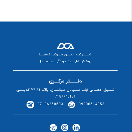
شــــــــــرکت رابیــــــن مُـــــرکب کوشـــــــا
پوشش های ضد خوردگی مقاوم ساز
دفــــــــتر مرکــــزی
شـــــیراز، معـــــالی آباد، خـــــــیابان خلبانـــــــان، پلاک 78 *** کدپستی:
7187746181
07136250583
09906514353