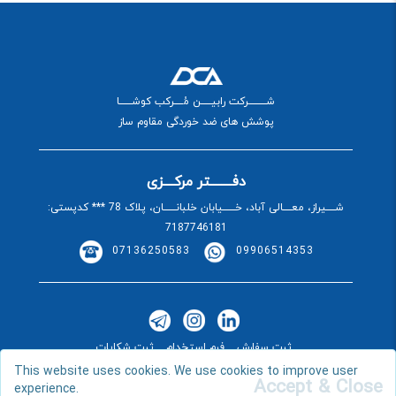
شــــــــــرکت رابیــــــن مُـــــرکب کوشـــــــا
پوشش های ضد خوردگی مقاوم ساز
دفــــــــتر مرکــــزی
شـــــیراز، معـــــالی آباد، خـــــــیابان خلبانـــــــان، پلاک 78 *** کدپستی:
7187746181
07136250583
09906514353
ثبت سفارش
فرم استخدام
ثبت شکایات
This website uses cookies. We use cookies to improve user
Accept & Close
experience.