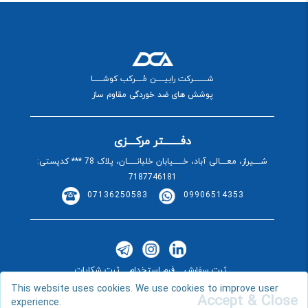
شــــــــــرکت رابیــــــن مُـــــرکب کوشـــــــا
پوشش های ضد خوردگی مقاوم ساز
دفــــــــتر مرکــــزی
شـــــیراز، معـــــالی آباد، خـــــــیابان خلبانـــــــان، پلاک 78 *** کدپستی:
7187746181
07136250583
09906514353
ثبت سفارش
فرم استخدام
ثبت شکایات
This website uses cookies. We use cookies to improve user
Accept & Close
experience.