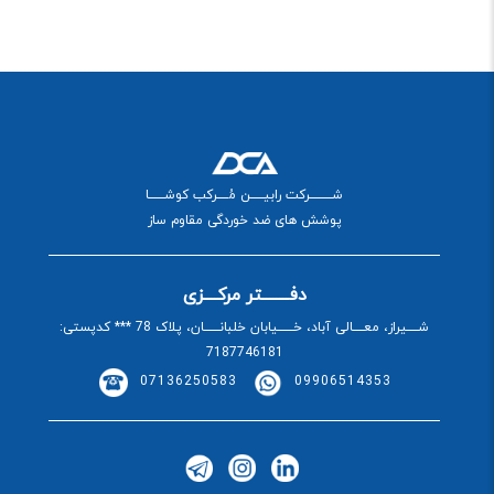
شــــــــــرکت رابیــــــن مُـــــرکب کوشـــــــا
پوشش های ضد خوردگی مقاوم ساز
دفــــــــتر مرکــــزی
شـــــیراز، معـــــالی آباد، خـــــــیابان خلبانـــــــان، پلاک 78 *** کدپستی:
7187746181
07136250583
09906514353