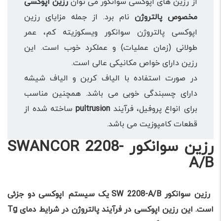
از رزین های اپوکسی سوانکور می توان
رزین اپوکسی
مخصوص پالتروژن
نام برد. از جمله مزایای رزین
اپوکسی پالتروژن سوانکور ویسکوزیته کم، عمر
طولانی (زمان عملیات) و عملکرد خوب است. این
رزین دارای خواص مکانیکی عالی است.
در صورت استفاده با الیاف کربن و الیاف شیشه
دارای چسبندگی خوبی می باشد. همچنین مناسب
برای انواع پروفیل، فرآیند
pultrusion
ساخته شده از
قطعات کامپوزیت می باشد.
رزین سوانکور SWANCOR 2208-
A/B
رزین سوانکور SW 2208-A/B یک سیستم اپوکسی دو جزئی
است. این رزین اپوکسی در فرآیند پالتروژن در شرایط دمای Tg