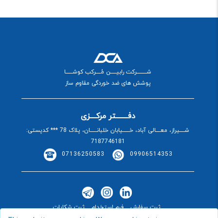
شــــــــــرکت رابیــــــن مُـــــرکب کوشـــــــا
پوشش های ضد خوردگی مقاوم ساز
دفــــــــتر مرکــــزی
شـــــیراز، معـــــالی آباد، خـــــــیابان خلبانـــــــان، پلاک 78 *** کدپستی:
7187746181
07136250583
09906514353
ثبت سفارش
فرم استخدام
ثبت شکایات