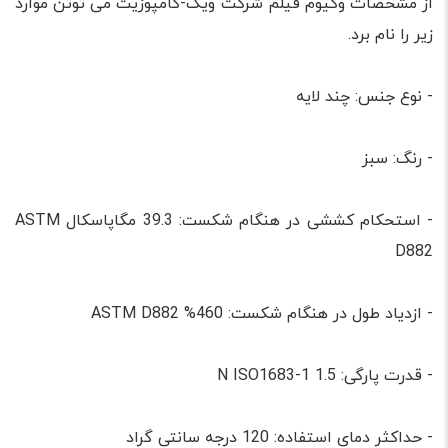
از مشخصات وکیوم فیلم شرکت ویک-کامپوزیت می توتن موارد
زیر را نام برد.
- نوع جنس: چند لایه
- رنگ: سبز
- استحکام کششی در هنگام شکست: 39.3 مگاپاسکال ASTM
D882
- ازدیاد طول در هنگام شکست: 460% ASTM D882
- قدرت پارگی: 1.5 N ISO1683-1
- حداکثر دمای استفاده: 120 درجه سانتی گراد