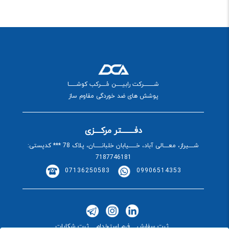
شــــــــــرکت رابیــــــن مُـــــرکب کوشـــــــا
پوشش های ضد خوردگی مقاوم ساز
دفــــــــتر مرکــــزی
شـــــیراز، معـــــالی آباد، خـــــــیابان خلبانـــــــان، پلاک 78 *** کدپستی:
7187746181
07136250583
09906514353
ثبت سفارش
فرم استخدام
ثبت شکایات