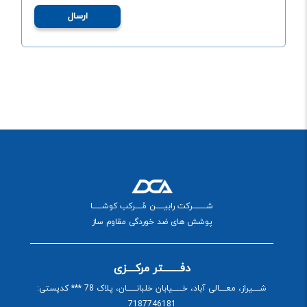
ارسال
شــــــــــرکت رابیــــــن مُـــــرکب کوشـــــــا
پوشش های ضد خوردگی مقاوم ساز
دفــــــــتر مرکــــزی
شـــــیراز، معـــــالی آباد، خـــــــیابان خلبانـــــــان، پلاک 78 *** کدپستی:
7187746181