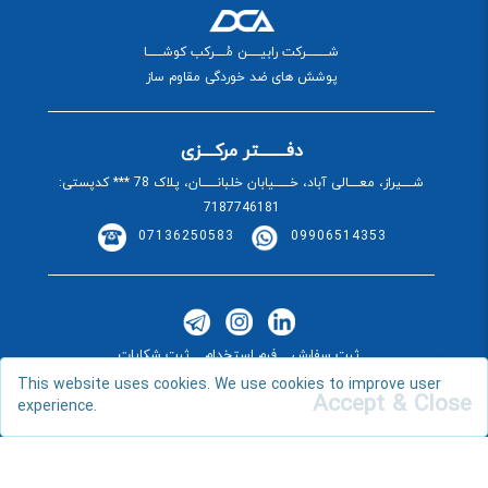
شــــــــــرکت رابیــــــن مُـــــرکب کوشـــــــا
پوشش های ضد خوردگی مقاوم ساز
دفــــــــتر مرکــــزی
شـــــیراز، معـــــالی آباد، خـــــــیابان خلبانـــــــان، پلاک 78 *** کدپستی:
7187746181
07136250583
09906514353
ثبت سفارش
فرم استخدام
ثبت شکایات
This website uses cookies. We use cookies to improve user
Accept & Close
experience.
|
تمام حقوق برای رابین مرکب کوشا محفوظ می باشد
طراحی سایت و
سئو :
مرکز طراحی وب زئوس